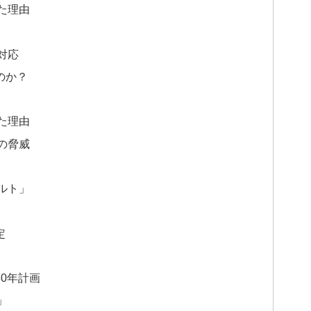
た理由
対応
のか？
た理由
の脅威
ルト」
定
0年計画
」