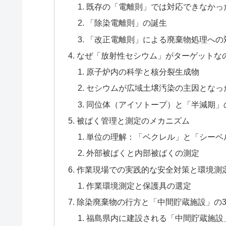
既存の「電離則」では対応できなかっ
「除染電離則」の誕生
「改正電離則」による廃棄物処理への
なぜ「放射性セシウム」がターゲットな
原子炉内の科学と核分裂生成物
セシウムが広域土壌汚染の主因となっ
同位体（アイソトープ）と「半減期」
被ばく管理と測定のメカニズム
単位の理解：「ベクレル」と「シーベ
外部被ばくと内部被ばくの測定
作業現場での実践的な安全対策と環境測
作業環境測定と保護具の選定
除染廃棄物の行方と「中間貯蔵施設」の3
福島県内に建設される「中間貯蔵施設