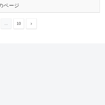
のページ
次
…
10
へ