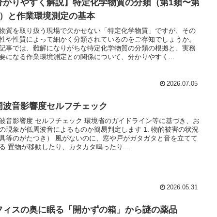
分かりやすく解説】特定化学物質の分類（第1類〜第
類）と作業環境測定の基本
物質を取り扱う現場で欠かせない「特定化学物質」ですが、その
性や性質によって細かく分類されているのをご存知でしょうか。
記事では、難解になりがちな特定化学物質の分類の根拠と、実務
要になる作業環境測定との関係について、分かりやすく...
2026.07.05
周波音影響度セルフチェック
波音影響度 セルフチェック 環境省のガイドライン等に基づき、お
の現象が低周波音によるものか簡易判定します 1. 物的被害の状況
具等のがたつき） 風がないのに、窓や戸がガタガタと音を立てて
る 置物が移動したり、カタカタ鳴ったり...
2026.05.31
フィスの奥に眠る「開かずの箱」から謎の薬品