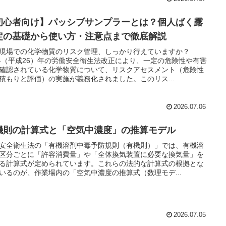
初心者向け】パッシブサンプラーとは？個人ばく露
定の基礎から使い方・注意点まで徹底解説
現場での化学物質のリスク管理、しっかり行えていますか？
14（平成26）年の労働安全衛生法改正により、一定の危険性や有害
確認されている化学物質について、リスクアセスメント（危険性
積もりと評価）の実施が義務化されました。このリス...
2026.07.06
機則の計算式と「空気中濃度」の推算モデル
安全衛生法の「有機溶剤中毒予防規則（有機則）」では、有機溶
区分ごとに「許容消費量」や「全体換気装置に必要な換気量」を
る計算式が定められています。これらの法的な計算式の根拠とな
いるのが、作業場内の「空気中濃度の推算式（数理モデ...
2026.07.05