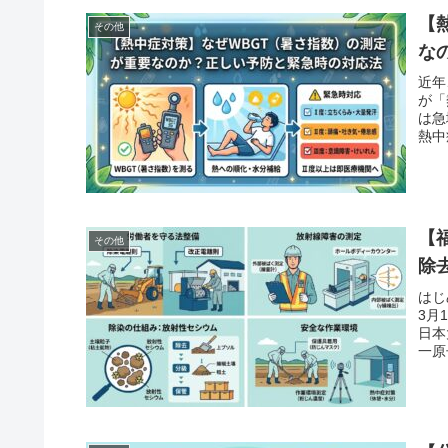
【
その他
な
近年
が「
は急
熱中
【
その他
除
はじ
3月
日本
一原