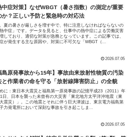
熱中症対策】なぜWBGT（暑さ指数）の測定が重要
のか？正しい予防と緊急時の対応法
、夏の暑さが厳しさを増す中で、特に注意しなければならないの
熱中症」です。データを見ると、仕事中の熱中症による労働災害
増しており、適切な対策が急務となっています。この記事では、
症が発生する主な原因や、対策に不可欠な「WBGT（...
2026.07.05
福島原発事故から15年】事故由来放射性物質の汚染
去と作業者の命を守る「放射線障害防止」の全貌
めに：東日本大震災と福島第一原発事故の記憶平成23（2011）年
11日、日本を襲った未曾有の大災害「東北地方太平洋沖地震（東
大震災）」。この地震とそれに伴う巨大津波は、東京電力福島第
子力発電所において深刻な事故を引き起こしま...
2026.07.05