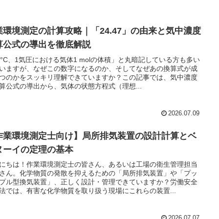
業環境測定の計算攻略｜「24.47」の由来と気中濃度
算公式の導出を徹底解説
5°C、1気圧における気体1 molの体積」と丸暗記している方も多い
いますが、なぜこの数字になるのか、そしてなぜあの換算式が成
つのかをスッキリ理解できていますか？この記事では、気中濃度
算公式の導出から、気体の状態方程式（理想...
2026.07.09
作業環境測定士向け】局所排気装置の設計計算とベ
ヌーイの定理の基本
にちは！作業環境測定士の皆さん、あるいは工場の衛生管理担当
さん。化学物質の発散を抑えるための「局所排気装置」や「プッ
プル型換気装置」、正しく設計・管理できていますか？労働安全
法では、有害な化学物質を取り扱う現場にこれらの装置...
2026.07.07