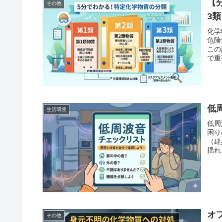
【
その他
3
化学
危険
この
で重
低
生活環境
低周
困り
（建
揺れ
オ
その他