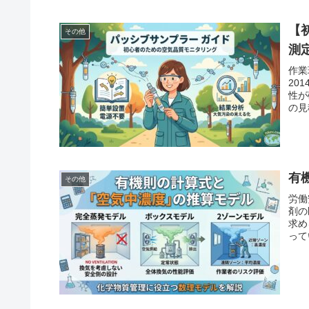
【
その他
測
作業
20
性が
の見
有
その他
労働
剤の
求め
って