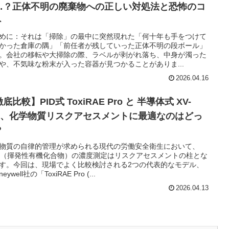
…？正体不明の廃棄物への正しい対処法と恐怖のコ
ト
めに：それは「掃除」の最中に突然現れた「何十年も手をつけて
かった倉庫の隅」「前任者が残していった正体不明の段ボール」
。会社の移転や大掃除の際、ラベルが剥がれ落ち、中身が濁った
や、不気味な粉末が入った容器が見つかることがありま...
2026.04.16
底比較】PID式 ToxiRAE Pro と 半導体式 XV-
89、化学物質リスクアセスメントに最適なのはどっ
？
物質の自律的管理が求められる現代の労働安全衛生において、
C（揮発性有機化合物）の濃度測定はリスクアセスメントの柱とな
す。今回は、現場でよく比較検討される2つの代表的なモデル、
neywell社の「ToxiRAE Pro (...
2026.04.13