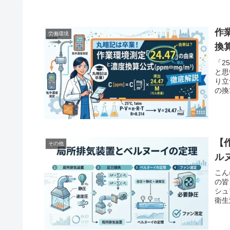
作
労働環境
換
「2
と思
り立
の換
【
その他
ル
こん
の皆
シュ
衛生