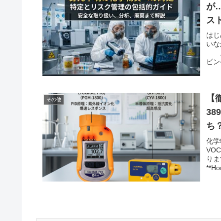
が
ス
はじ
いな
……
ビン
【徹
その他
3
ち
化学
VO
りま
**Ho