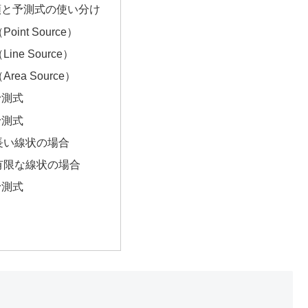
類と予測式の使い分け
oint Source）
ine Source）
rea Source）
予測式
予測式
長い線状の場合
有限な線状の場合
予測式