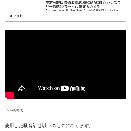
左右分離型 快適装着感 SBC/AAC対応 ハンズフ
リー通話(ブラック) : 家電＆カメラ
Amazon.co.jp: EarFun Free Pro ANC搭載ワイヤレスイヤ
ホン【Bluetooth 5.2 + 28dBまでノイズキャンセリング】
amzn.to
超軽量 ワイヤレス充電対応 32時間再生 外音取り込み
Bluetoothイヤホン ...
Ado-新時代
使用した騒音計は以下のものになります。