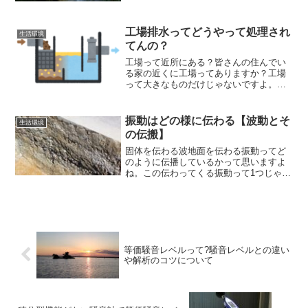
さばいてみるとキラキラしてました。界
面活性剤ですかね。確かに川はゴミや泡
が立っていた気がします。...
工場排水ってどうやって処理され
生活環境
てんの？
工場って近所にある？皆さんの住んでい
る家の近くに工場ってありますか？工場
って大きなものだけじゃないですよ。小
さい会社の様な工場も含まれます。外観
が工場じゃないものでも中では製品が作
られていて、有害な工場排水が排出され
振動はどの様に伝わる【波動とそ
生活環境
るている所もあります。例...
の伝搬】
固体を伝わる波地面を伝わる振動ってど
のように伝播しているかって思いますよ
ね。この伝わってくる振動って1つじゃな
いんです。大体縦揺れが一番大きく感じ
るので、上下振動を公害振動としては計
ります。でも横揺れもあるんですよね。
横揺れは前後、左右に分...
等価騒音レベルって?騒音レベルとの違い
や解析のコツについて