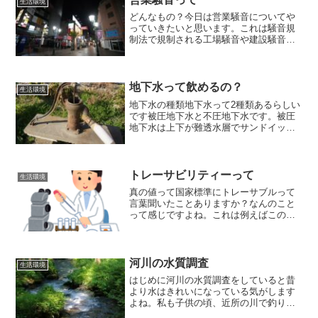
生活環境
どんなもの？今日は営業騒音についてや
っていきたいと思います。これは騒音規
制法で規制される工場騒音や建設騒音道
路、交通騒音とは異なります。何が違う
って規模が小さいですよね。そのため影
響範囲も小さいと思います。被害を受け
る対象が少人数ということ...
地下水って飲めるの？
生活環境
地下水の種類地下水って2種類あるらしい
です被圧地下水と不圧地下水です。被圧
地下水は上下が難透水層でサンドイッチ
されたものです。これは深井戸と呼ばれ
ます。深井戸って30ｍより深い井戸のこ
とを言うらしいですよ。固い岩盤の下を
流れる地下水を言うの...
トレーサビリティーって
生活環境
真の値って国家標準にトレーサブルって
言葉聞いたことありますか？なんのこと
って感じですよね。これは例えばこの分
析結果は国の標準値と繋がっていますよ
ってことです。繋がってますって何？標
準からこれぐらいずれていますよってこ
とです。このずれを不確か...
河川の水質調査
生活環境
はじめに河川の水質調査をしていると昔
より水はきれいになっている気がします
よね。私も子供の頃、近所の川で釣りを
してニジマスが釣れました。家に帰って